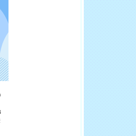
い
事
を