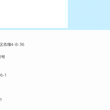
吉塚4-8-36
2号
6-1
1